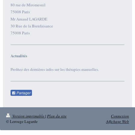
80
rue de Miromesnil
75008
Paris
Mr Arnaud LAGARDE
30 Rue de la Bienfaisance
75008 Paris
Actualités
Profitez des dernières infos sur les thérapies manuelles.
Partager
Version imprimable
|
Plan du site
Connexion
© Lerouge Lagarde
Affichage Web