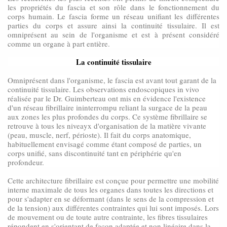
les propriétés du fascia et son rôle dans le fonctionnement du
corps humain. Le fascia forme un réseau unifiant les différentes
parties du corps et assure ainsi la continuité tissulaire. Il est
omniprésent au sein de l'organisme et est à présent considéré
comme un organe à part entière.
La continuité tissulaire
Omniprésent dans l'organisme, le fascia est avant tout garant de la
continuité tissulaire. Les observations endoscopiques in vivo
réalisée par le Dr. Guimberteau ont mis en évidence l'existence
d'un réseau fibrillaire ininterrompu reliant la surgace de la peau
aux zones les plus profondes du corps. Ce système fibrillaire se
retrouve à tous les niveayx d'organisation de la matière vivante
(peau, muscle, nerf, périoste). Il fait du corps anatomique,
habituellement envisagé comme étant composé de parties, un
corps unifié, sans discontinuité tant en périphérie qu'en
profondeur.
Cette architecture fibrillaire est conçue pour permettre une mobilité
interne maximale de tous les organes dans toutes les directions et
pour s'adapter en se déformant (dans le sens de la compression et
de la tension) aux différentes contraintes qui lui sont imposés. Lors
de mouvement ou de toute autre contrainte, les fibres tissulaires
répondent en s'orientant de façon adaptée et non linéaire dans la