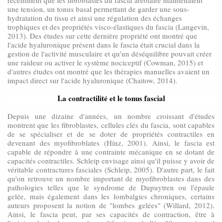
récemment que les fibroblastes du fascia aréolaire maintenaient
une tension, un tonus basal permettant de garder une sous-
hydratation du tissu et ainsi une régulation des échanges
trophiques et des propriétés visco-élastiques du fascia (Langevin,
2013). Des études sur cette dernière propriété ont montré que
l'acide hyaluronique présent dans le fascia était crucial dans la
gestion de l'activité musculaire et qu'un déséquilibre pouvait créer
une raideur ou activer le système nociceptif (Cowman, 2015) et
d'autres études ont montré que les thérapies manuelles avaient un
impact direct sur l'acide hyaluronique (Chaitow, 2014).
La contractilité et le tonus fascial
Depuis une dizaine d'années, un nombre croissant d'études
montrent que les fibroblastes, cellules clés du fascia, sont capables
de se spécialiser et de se doter de propriétés contractiles en
devenant des myofibroblates (Hinz, 2001). Ainsi, le fascia est
capable de répondre à une contrainte mécanique en se dotant de
capacités contractiles. Schleip envisage ainsi qu'il puisse y avoir de
véritable contractures fasciales (Schleip, 2005). D'autre part, le fait
qu'on retrouve un nombre important de myofibroblastes dans des
pathologies telles que le syndrome de Dupuytren ou l'épaule
gelée, mais également dans les lombalgies chroniques, certains
auteurs proposent la notion de "lombes gelées" (Willard, 2012).
Ainsi, le fascia peut, par ses capacités de contraction, être à