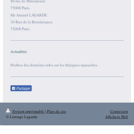
80
rue de Miromesnil
75008
Paris
Mr Arnaud LAGARDE
30 Rue de la Bienfaisance
75008 Paris
Actualités
Profitez des dernières infos sur les thérapies manuelles.
Partager
Version imprimable
|
Plan du site
Connexion
© Lerouge Lagarde
Affichage Web