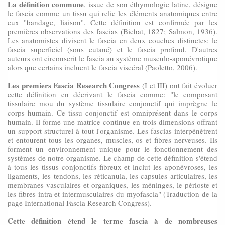
La définition commune
, issue de son éthymologie latine, désigne
le fascia comme un tissu qui relie les éléments anatomiques entre
eux "bandage, liaison". Cette définition est confirmée par les
premières observations des fascias (Bichat, 1827; Salmon, 1936).
Les anatomistes divisent le fascia en deux couches distinctes: le
fascia superficiel (sous cutané) et le fascia profond. D'autres
auteurs ont circonscrit le fascia au système musculo-aponévrotique
alors que certains incluent le fascia viscéral (Paoletto, 2006).
Les premiers Fascia Research Congress
(I et III) ont fait évoluer
cette définition en décrivant le fascia comme: "le composant
tissulaire mou du système tissulaire conjonctif qui imprègne le
corps humain. Ce tissu conjonctif est omniprésent dans le corps
humain. Il forme une matrice continue en trois dimensions offrant
un support structurel à tout l'organisme. Les fascias interpénètrent
et entourent tous les organes, muscles, os et fibres nerveuses. Ils
forment un environnement unique pour le fonctionnement des
systèmes de notre organisme. Le champ de cette définition s'étend
à tous les tissus conjonctifs fibreux et inclut les aponévroses, les
ligaments, les tendons, les réticanula, les capsules articulaires, les
membranes vasculaires et organiques, les méninges, le périoste et
les fibres intra et intermusculaires du myofascia" (Traduction de la
page International Fascia Research Congress).
Cette définition étend le terme fascia à de nombreuses