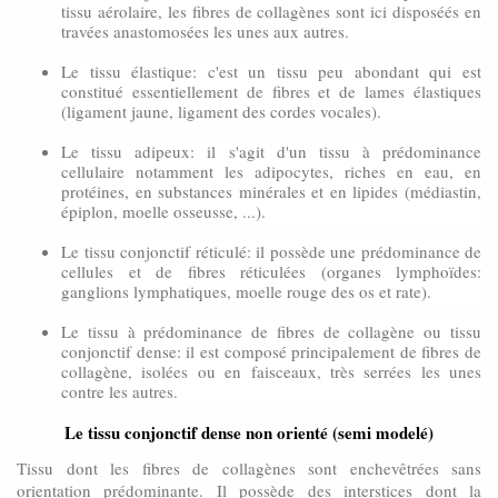
tissu aérolaire, les fibres de collagènes sont ici disposéés en
travées anastomosées les unes aux autres.
Le tissu élastique: c'est un tissu peu abondant qui est
constitué essentiellement de fibres et de lames élastiques
(ligament jaune, ligament des cordes vocales).
Le tissu adipeux: il s'agit d'un tissu à prédominance
cellulaire notamment les adipocytes, riches en eau, en
protéines, en substances minérales et en lipides (médiastin,
épiplon, moelle osseusse, ...).
Le tissu conjonctif réticulé: il possède une prédominance de
cellules et de fibres réticulées (organes lymphoïdes:
ganglions lymphatiques, moelle rouge des os et rate).
Le tissu à prédominance de fibres de collagène ou tissu
conjonctif dense: il est composé principalement de fibres de
collagène, isolées ou en faisceaux, très serrées les unes
contre les autres.
Le tissu conjonctif dense non orienté (semi modelé)
Tissu dont les fibres de collagènes sont enchevêtrées sans
orientation prédominante. Il possède des interstices dont la