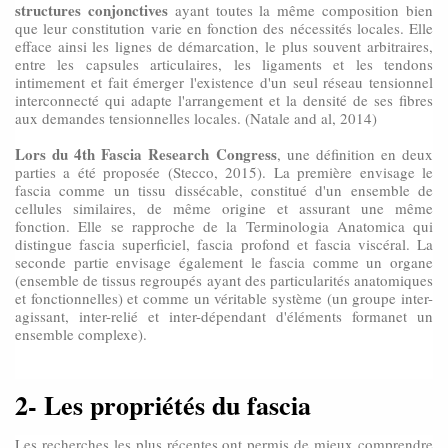
structures conjonctives
ayant toutes la même composition bien
que leur constitution varie en fonction des nécessités locales. Elle
efface ainsi les lignes de démarcation, le plus souvent arbitraires,
entre les capsules articulaires, les ligaments et les tendons
intimement et fait émerger l'existence d'un seul réseau tensionnel
interconnecté qui adapte l'arrangement et la densité de ses fibres
aux demandes tensionnelles locales. (Natale and al, 2014)
Lors du 4th Fascia Research Congress
, une définition en deux
parties a été proposée (Stecco, 2015). La première envisage le
fascia comme un tissu dissécable, constitué d'un ensemble de
cellules similaires, de même origine et assurant une même
fonction. Elle se rapproche de la Terminologia Anatomica qui
distingue fascia superficiel, fascia profond et fascia viscéral. La
seconde partie envisage également le fascia comme un organe
(ensemble de tissus regroupés ayant des particularités anatomiques
et fonctionnelles) et comme un véritable système (un groupe inter-
agissant, inter-relié et inter-dépendant d'éléments formanet un
ensemble complexe).
2- Les propriétés du fascia
Les recherches les plus récentes ont permis de mieux comprendre