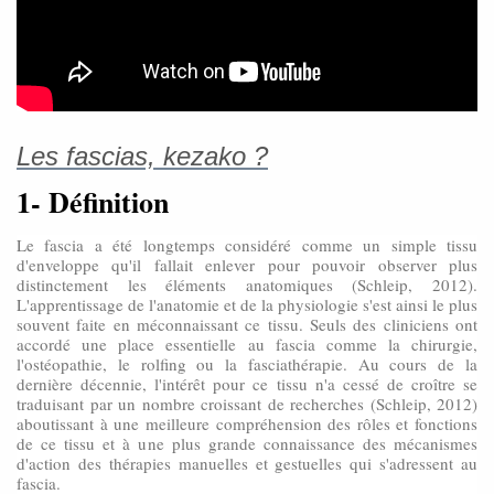
Les fascias, kezako ?
1- Définition
Le fascia a été longtemps considéré comme un simple tissu
d'enveloppe qu'il fallait enlever pour pouvoir observer plus
distinctement les éléments anatomiques (Schleip, 2012).
L'apprentissage de l'anatomie et de la physiologie s'est ainsi le plus
souvent faite en méconnaissant ce tissu. Seuls des cliniciens ont
accordé une place essentielle au fascia comme la chirurgie,
l'ostéopathie, le rolfing ou la fasciathérapie. Au cours de la
dernière décennie, l'intérêt pour ce tissu n'a cessé de croître se
traduisant par un nombre croissant de recherches (Schleip, 2012)
aboutissant à une meilleure compréhension des rôles et fonctions
de ce tissu et à une plus grande connaissance des mécanismes
d'action des thérapies manuelles et gestuelles qui s'adressent au
fascia.