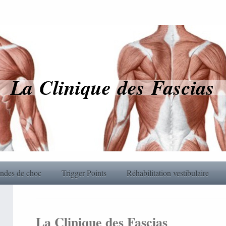
La Clinique des Fascias
ndes de choc
Trigger Points
Réhabilitation vestibulaire
La Clinique des Fascias